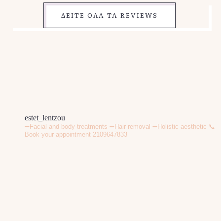
ΔΕΙΤΕ ΟΛΑ ΤΑ REVIEWS
estet_lentzou
➖Facial and body treatments
➖Hair removal
➖Holistic aesthetic
📞
Book your appointment 2109647833