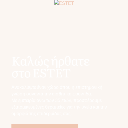
Καλώς ήρθατε
στο ESTET
Ανακαλύψτε έναν χώρο όπου η επιστημονική
γνώση συναντά την αισθητική φροντίδα.
Με εμπειρία άνω των 35 ετών, προσφέρουμε
εξατομικευμένες θεραπείες,για την υγεία και την
ομορφιά της επιδερμίδας σας.